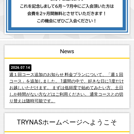
News
2026.07.14
週１回コース追加のお知らせ 料金プランについて、「週１回
コース」を追加しました。 1週間の中で、好きな日に1度だけ
お越しいただけます。 まずは低頻度で始めてみたい方、土日
しか時間がない方などはご利用ください。 通常コースとの切
り替えは随時可能です。
2026.07.14
TRYNASホームページへようこそ
キッズクラス募集停止のお知らせ 若干名を募集しておりまし
たキッズクラスですが、募集を停止いたします。 今回も多く