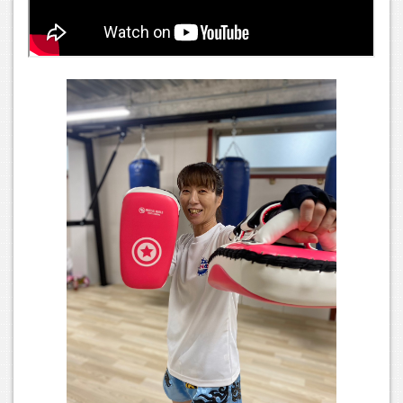
2026.03.20
パーソナルトレーニング始めます！ ということでパーソナル
トレーニングタイムを4月から開始いたします。パーソナルト
レーニングじゃなくてもお節介なくらい個々の方に声掛けさ
せていただいているTRYNASですが、さらにきっちり相手し
てほしいぜ！他に人がいるの苦手だし！という方はぜひご利
用ください！詳しくは各クラスの紹介ページをご覧くださ
い！
2025.11.10
12月度の営業日カレンダーをアップしました。年末は29(月)
～2026年１月４日(日)まで休業いたします。また都合によ
り、１２/3(水)は17時まで、１２/13(土)は１７時までの営業
となります。申し訳ありませんがご了承ください。
2025.11.10
11/24(月・振替休日)は通常と異なるタイムスケジュールで営
業いたします。詳細は営業日カレンダーのページに記載しま
したのでご参照ください。