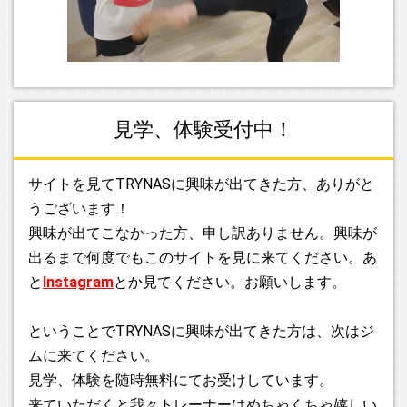
子たちが長く続けてくれていて空きが出ないというのが実情
です。今回も女の子のみ若干名という形ではありますが、ご
興味のある方はお問い合わせください！
2025.06.01
入会金無料のキャンペーンを実施いたします！ 6月は
見学、体験受付中！
TRYNAS、オープンの月でございます。そう、6月12日をも
ちまして2周年となります。 というわけで今年は6月～7月の
間にご入会の方は入会金無料とさせていただきます。
サイトを見てTRYNASに興味が出てきた方、ありがと
TRYNASまだの方も、これを見てしまったからには迷ってい
うございます！
られねえ！待ってます！
興味が出てこなかった方、申し訳ありません。興味が
出るまで何度でもこのサイトを見に来てください。あ
2025.02.17
と
Instagram
とか見てください。お願いします。
4月から若干、週末のタイムスケジュールを変更いたします！
詳細はタイムスケジュールのページに新しいものをＵＰしま
したのでそちらをご確認ください。土日が両日とも18:00閉館
ということでTRYNASに興味が出てきた方は、次はジ
となりますが、土曜日は終日フリータイムでの営業といたし
ムに来てください。
ます。ということで男性も女性も皆さん土曜日は朝からお越
見学、体験を随時無料にてお受けしています。
しください！
来ていただくと我々トレーナーはめちゃくちゃ嬉しい