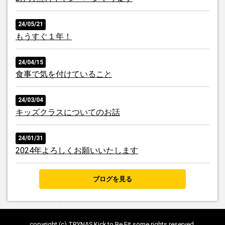
た素晴らしい出来なので皆様100回ずつ見てください。なお
動画制作は友人の味クラフト氏によるものです。
24/05/21
もうすぐ１年！
2024.06.03
会費２か月間無料キャンペーン 実施中！！！ お疲れ様です
24/04/15
TRYNASです。実は当TRYNAS、6月12日をもちましてオープ
食事で気を付けていること
ンして1年を迎えます。それを記念しまして、6月～7月中に
ご入会の方を対象に、会費を２か月間無料とさせていただき
ます！この機会にぜひTRYNASに来てください！詳細は「料
24/03/04
金について」のページをご覧ください。
キッズクラスについてのお話
2024.05.21
24/01/31
ブログを更新しました。もうすぐ１周年です。ありがとうご
2024年よろしくお願いいたします
ざいます！
ブログを見る
2024.05.01
会費改訂のお知らせ 平素よりTRYNASをご愛顧いただき誠に
ありがとうございます。 この度、電気、ガス料金の値上げに
伴う光熱費、その他の物価上昇による運営維持費高騰の影響
を受けまして、 会費の維持が困難な状況となっており、会費
copyright (c) TRYNAS Kick to Be Fit some rights reserved.