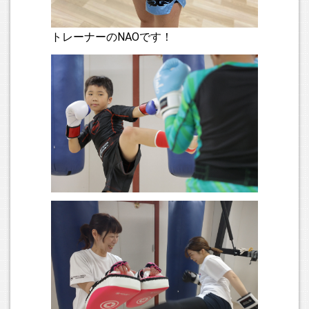
2025.10.08
キッズクラスについてですが、現在も非常に多くのお問い合
トレーナーのNAOです！
わせをいただいております。心から御礼を申し上げます。で
すが、現在の募集は「女の子のみ、若干名」としております
のでご了承ください。私どもも多くのお子さんをお受けした
い気持ちはありますが、お預かりする上での責任を考慮し、
人数は制限しております。ご理解いただければ幸いです。
2025.10.03
10/6(月)より、平日のオープンを14時からに変更いたしま
す。その他は変更はありませんので、単純にオープンが1時間
早くなると思っていただければOKです。平日のデイタイムに
来る方も増えましたので、早く来れる人は14時からどうぞ！
2025.09.30
クラス紹介のページにも記載しましたが、女の子に限ってで
すがキッズクラス若干名の新規募集をいたします。以前から
男の子、女の子に限らず、キッズの募集状況に関してはお問
い合わせをいただくことが多いのですが、嬉しいことに今の