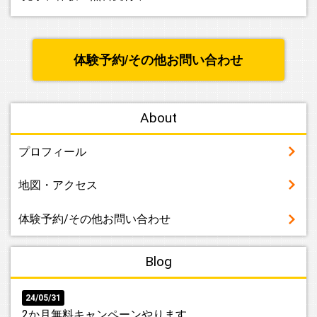
2024.07.20
8月の営業カレンダーをアップしました。通常の木曜日および
体験予約/その他お問い合わせ
祝日のほか、8/21(水)～25(日)は夏季休業期間とさせていた
だきますのでご了承ください。 また、同じく8月から水曜日
のエクササイズクラスを第2水曜日のみの実施に変更させてい
ただきます。ほかの週は18:00～22:00までフリータイムとし
About
ますので、皆様どしどしお越しください！
プロフィール
2024.06.24
先日、募集を再開しましたキッズクラスですが、募集再開直
地図・アクセス
後から予想を上回るお問い合わせをいただき、再び定員に達
することになりました。恐縮ですが、これをもちまして募集
体験予約/その他お問い合わせ
を終了させていただきます。お問い合わせを頂いた方には心
よりお礼を申し上げます。今後、ご興味のある方は個別に対
応をさせていただきますので、ご相談ください。
Blog
2024.06.17
24/05/31
TRYNASのCM動画を公開しました！めちゃくちゃ気合の入っ
2か月無料キャンペーンやります