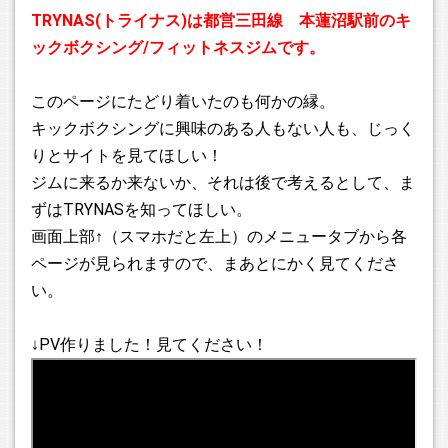
のお問い合わせありがとうございました。 募集再開の際には
TRYNAS(トライナス)は都営三田線 本蓮沼駅前のキ
改めて告知いたします。
ックボクシング/フィットネスジムです。
2026.06.01
定員に達していたため、新規募集を停止していましたキッズ
このページにたどり着いたのも何かの縁。
クラスですが、若干名を募集いたします。ご興味のある方は
キックボクシングに興味のある人もない人も、じっく
問い合わせフォームからご連絡ください。なお、今回も若干
りとサイトを見てほしい！
数のみの募集となりますので、早期に締め切った際などはご
ジムに来るか来ないか、それは後で考えるとして、ま
了承ください。
ずはTRYNASを知ってほしい。
画面上部↑（スマホだと左上）のメニュータブから各
2026.05.25
２０２６年６月でTRYNASは3周年！ということで！ 6月～７
ページが見られますので、まあとにかく見てくださ
月中にご入会いただいた方は会費が２ヶ月間無料となるキャ
い。
ンペーンを実施いたします！つまりはこの期間中のご入会で
すと初期費用が通常は入会金5,500円＋会費1ヶ月分のとこ
↓PV作りました！見てください！
ろ、入会金の5,500円のみとなりましてたいへんお得でござい
ますです。夏になる前に運動、やってみないかい？来てみな
いかい？ 体験は5月中に来て、入会は6月から！とかでもOK
ですよ。