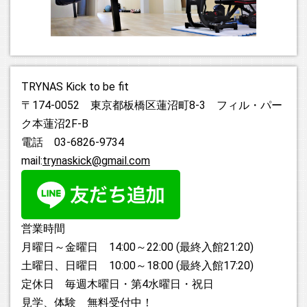
2024.08.15
明日8/16(金)、関東は台風７号の接近が予想されておりま
す。現時点ではTRYNASは通常通り営業予定ですが、私がオ
ープン時刻までに辿り着けなかった場合は遅延、もしくは休
業等の可能性もありますのでご了承ください！その際は当サ
イト、SNS等で告知する予定ですので、ご確認くださいま
TRYNAS Kick to be fit
せ。
〒174-0052 東京都板橋区蓮沼町8-3 フィル・パー
ク本蓮沼2F-B
2024.08.10
電話 03-6826-9734
8月は11(日)、12(月)の他、21(水)～25(日)までが連休となり
mail:
trynaskick@gmail.com
ますのでご了承ください！詳細は営業日カレンダーをご参照
ください。 皆様も夏休みシーズンかと思いますが、来れる時
はガンガン来てくださいね～。
営業時間
2024.07.30
8月、中学生、高校生の方を対象に入会金無料のキャンペーン
月曜日～金曜日 14:00～22:00 (最終入館21:20)
を実施します！また、同じく中学生、高校生の方は平日の15
土曜日、日曜日 10:00～18:00 (最終入館17:20)
時～17時の間に限り、ビジター利用料金2,000円とさせてい
定休日 毎週木曜日・第4水曜日・祝日
ただきます。夏休みの機会にキックボクシングにトライして
見学、体験 無料受付中！
みてください！