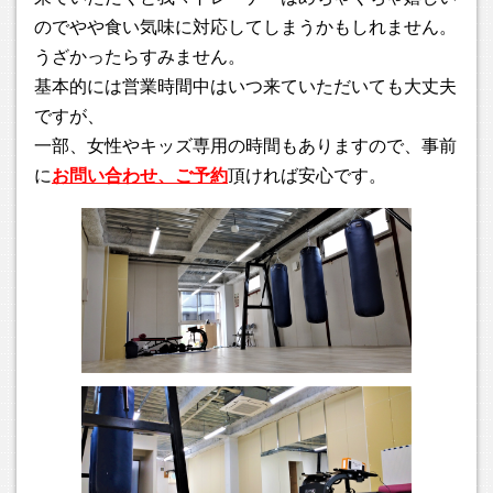
のでやや食い気味に対応してしまうかもしれません。
2025.01.06
あけましておめでとうございます！2025年のTRYNAS、本日
うざかったらすみません。
よりスタートいたします。今年も皆様、どうぞよろしくお願
基本的には営業時間中はいつ来ていただいても大丈夫
いいたします。 なお、体験についてですが、現在多くのお問
ですが、
い合わせをいただいており、ややお待たせしてしまうかもし
一部、女性やキッズ専用の時間もありますので、事前
れませんが、順次ご対応しますので、お気軽にお問い合わせ
ください！ お問い合わせはリンク先のページからどうぞ。
に
お問い合わせ、ご予約
頂ければ安心です。
2024.11.24
12月の営業日カレンダーをアップしました。年末年始の営業
ですが、28(土)が最終営業日となります。28日はキッズクラ
スはお休み、クラス分け無し、休憩無しでの10:00～15:00ま
での通し営業の予定です。皆様、朝からお越しください。
2024.09.26
遅くなりましたが10月の営業カレンダーをUPしました。 10
月は毎週木曜日のほか、14(月・祝)と23(水)がお休みとなり
ますのでご確認よろしくお願いいたします。